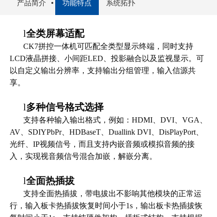
产品简介
功能特点
系统拓扑
l
全类屏幕适配
CK7拼控一体机可匹配全类型显示终端，同时支持
LCD液晶拼接、小间距LED、投影融合以及监视显示。可
以自定义输出分辨率，支持输出分组管理，输入信源共
享。
l
多种信号格式选择
支持各种输入输出格式，例如：HDMI、DVI、VGA、
AV、SDIYPbPr、HDBaseT、Duallink DVI、DisPlayPort、
光纤、IP视频信号，而且支持内嵌音频或模拟音频的接
入，实现视音频信号混合加嵌，解嵌分离。
l
全面热插拔
支持全面热插拔，带电拔出不影响其他模块的正常运
行，输入板卡热插拔恢复时间小于1s，输出板卡热插拔恢