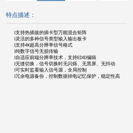
特点描述：
l
支持热插拔的插卡型万能混合矩阵
l
灵活的多种信号类型输入输出板卡
l
支持
超高分辨率信号格式
4K
l
纯数字信号无损传输
l
自适应前端分辨率技术，支持
编辑
EDID
l
无缝切换，信号切换时无闪烁、无黑屏、无抖动
l
可实时监看输入信号源，全局控制
l
冗余电源备份，控制数据掉电记忆保护，稳定性高