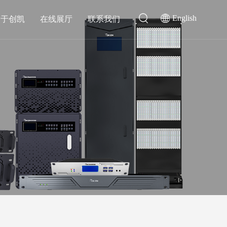
English
关于创凯
在线展厅
联系我们
切换类
音频扩声会议类
4K超高清混合矩阵
MHUB云会议综合管理系统
混合矩阵
无纸化会议系统
光纤混合矩阵
会议发言系统
扩声系统
会议录播主机
融合通信类
为侦测节点