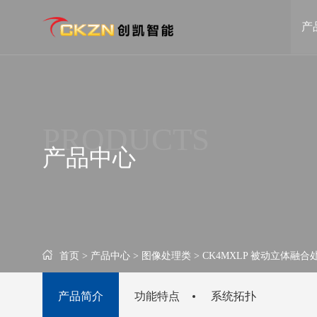
产
坐席协作管理类
终端管理平台类
VIMIS可视化交互坐席管理信息系统
AMI可视化智能运维
PRODUCTS
CK6S浅压缩分布式系统
DCDS融合信源分发
产品中心
FMK光纤非IP坐席协作管理系统
CKMIS可视化管控平
POD远程协同管理系统
可视化综合管理平台
智慧医疗类
大屏商显类
首页 >
产品中心 >
图像处理类 >
CK4MXLP 被动立体融合
远程超声会诊辅助系统
CKPAD智能会议平板
CKPAD液晶拼接屏
产品简介
功能特点
系统拓扑