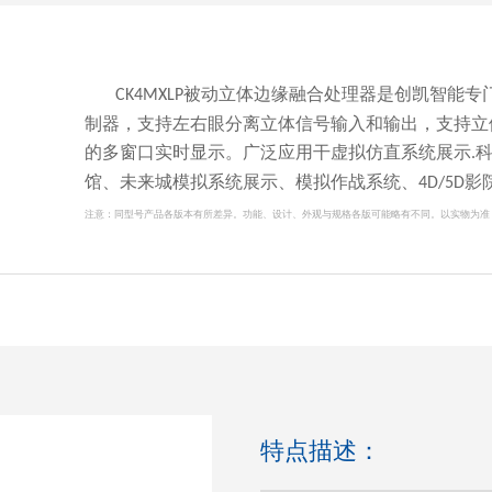
被动立体边缘融合处理器是创凯智能专
CK4MXLP
制器，支持左右眼分离立体信号输入和输出，支持立
的多窗口实时显示。广泛应用干虚拟仿直系统展示
.
馆、未来城模拟系统展示、模拟作战系统、
影
4D/5D
注意：
同型号产品各版本有所差异。功能、设计、外观与规格各版可能略有不同。以实物为准
特点描述：