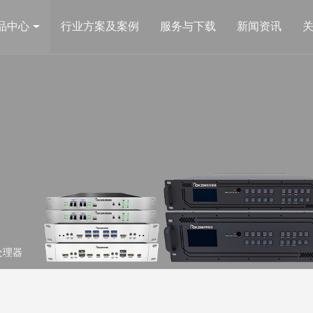
品中心
行业方案及案例
服务与下载
新闻资讯
图像处理类
视频矩阵
管理平台
CK7视音频综合管理拼控一体机
CK-UMC 
平台
CK4L9000Plus全彩LED图像处理器
CKMC高清
台
COOK系列图像拼接处理器
320×320
Brin 4K超高清图像拼接处理器
Brin-UMAX 4K超高清融合处理器
CK4MX超大分辨率多窗口融合处理器
CK4MXLA 主动立体融合处理器
电网监测类
AI产品类
CK4MXLP 被动立体融合处理器
处理器
输电线路在线监测系统
分布式AI行
HDBeast网络传输器
配电站房辅助监控系统
分配器
分割器