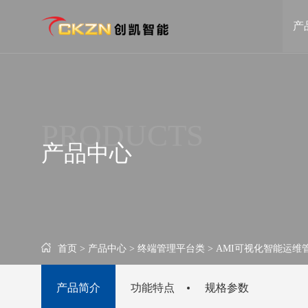
产
坐席协作管理类
终端管理平台类
VIMIS可视化交互坐席管理信息系统
AMI可视化智能运维
PRODUCTS
CK6S浅压缩分布式系统
DCDS融合信源分发
产品中心
FMK光纤非IP坐席协作管理系统
CKMIS可视化管控平
POD远程协同管理系统
可视化综合管理平台
智慧医疗类
大屏商显类
首页 >
产品中心 >
终端管理平台类 >
AMI可视化智能运维
远程超声会诊辅助系统
CKPAD智能会议平板
CKPAD液晶拼接屏
产品简介
功能特点
规格参数