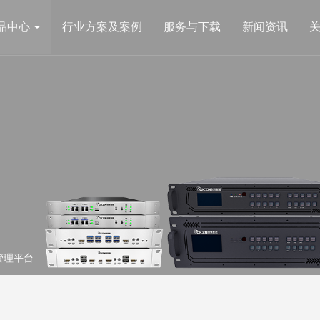
品中心
行业方案及案例
服务与下载
新闻资讯
图像处理类
视频矩阵
管理平台
CK7视音频综合管理拼控一体机
CK-UMC 
平台
CK4L9000Plus全彩LED图像处理器
CKMC高清
台
COOK系列图像拼接处理器
320×320
Brin 4K超高清图像拼接处理器
Brin-UMAX 4K超高清融合处理器
CK4MX超大分辨率多窗口融合处理器
CK4MXLA 主动立体融合处理器
电网监测类
AI产品类
CK4MXLP 被动立体融合处理器
管理平台
输电线路在线监测系统
分布式AI行
HDBeast网络传输器
配电站房辅助监控系统
分配器
分割器