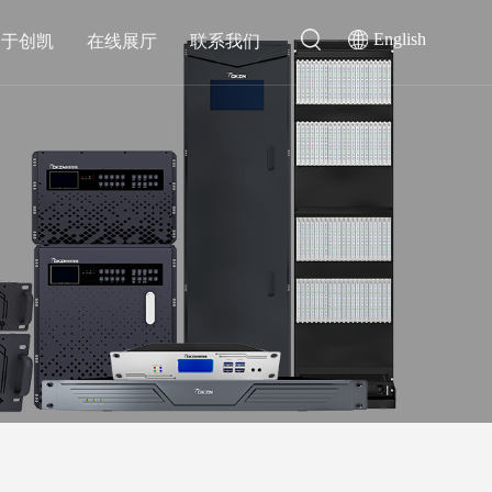
English
关于创凯
在线展厅
联系我们
切换类
音频扩声会议类
4K超高清混合矩阵
MHUB云会议综合管理系统
混合矩阵
无纸化会议系统
光纤混合矩阵
会议发言系统
扩声系统
会议录播主机
融合通信类
为侦测节点