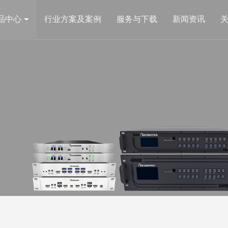
品中心
行业方案及案例
服务与下载
新闻资讯
图像处理类
视频矩阵
管理平台
CK7视音频综合管理拼控一体机
CK-UMC 
平台
CK4L9000Plus全彩LED图像处理器
CKMC高清
台
COOK系列图像拼接处理器
320×320
Brin 4K超高清图像拼接处理器
Brin-UMAX 4K超高清融合处理器
CK4MX超大分辨率多窗口融合处理器
CK4MXLA 主动立体融合处理器
电网监测类
AI产品类
CK4MXLP 被动立体融合处理器
输电线路在线监测系统
分布式AI行
HDBeast网络传输器
配电站房辅助监控系统
分配器
分割器