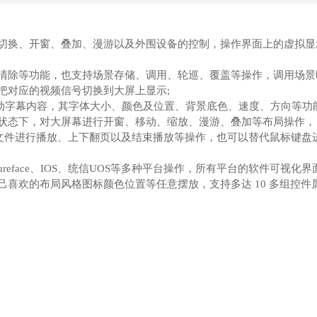
号切换、开窗、叠加、漫游以及外围设备的控制，操作界⾯上的虚拟显
清除等功能，也⽀持场景存储、调⽤、轮巡、覆盖等操作，调⽤场景
把对应的视频信号切换到⼤屏上显⽰;
滚动字幕内容，其字体⼤⼩、颜⾊及位置、背景底⾊、速度、⽅向等功
状态下，对⼤屏幕进⾏开窗、移动、缩放、漫游、叠加等布局操作， 
T⽂件进⾏播放、上下翻⻚以及结束播放等操作，也可以替代⿏标键盘
oid、sureface、IOS、统信UOS等多种平台操作，所有平台的软件可视
喜欢的布局⻛格图标颜⾊位置等任意摆放，⽀持多达 10 多组控