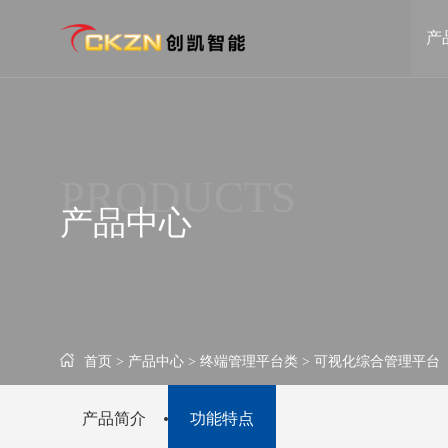
产
坐席协作管理类
终端管理平台类
VIMIS可视化交互坐席管理信息系统
AMI可视化智能运维
PRODUCTS
CK6S浅压缩分布式系统
DCDS融合信源分发
产品中心
FMK光纤非IP坐席协作管理系统
CKMIS可视化管控平
POD远程协同管理系统
可视化综合管理平台
智慧医疗类
大屏商显类
首页 >
产品中心 >
终端管理平台类 >
可视化综合管理平台
远程超声会诊辅助系统
CKPAD智能会议平板
CKPAD液晶拼接屏
产品简介
功能特点