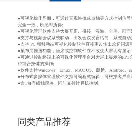
●可视化操作界⾯，可通过直观拖拽或点触等⽅式控制信
完全⼀致，所⻅即所得;
●
可视化管理软件⽀持⼤屏开窗、拼接、漫游、全屏、画⾯
●
⽀持与视频会议系统联动，出发会议发⾔话筒，系统⾃动
●
⽀持 PC 和移动端可视化控制软件直接更改输出欢迎词
●
预布局推送功能，坐席或控制软件在不改变⼤屏现有显⽰
●
可通过控制终端上的可视化管理平台对⼤屏上显⽰的PP
种组合按键的操作;
●
软件⽀持Windows、Linux、MAC OS、麒麟、Andr
●
分布式多媒体管理软件⽀持可编程式编辑，可根据客⼾⾃⼰
●
含1台有线触摸屏，同时⽀持计算机控制。
同类产品推荐