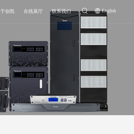
English
关于创凯
在线展厅
联系我们
切换类
音频扩声会议类
4K超高清混合矩阵
MHUB云会议综合管理系统
混合矩阵
无纸化会议系统
光纤混合矩阵
会议发言系统
扩声系统
会议录播主机
融合通信类
为侦测节点