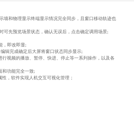
⽰墙和物理显⽰终端显⽰情况完全同步，且窗⼝移动轨迹也
时可先预览场景状态，确认⽆误后，点击确定调⽤场景;
能，即改即显;
编辑完成确定后⼤屏将窗⼝状态同步显⽰;
进⾏视频的播放、暂停、快进、停⽌等⼀系列操作，以及各
化界⾯和功能完全⼀致;
件属性，软件实现⼈机交互可视化管理；